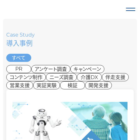
私たちの理念
Case Study
導入事例
私たちのサー
介護施設
すべて
PR
アンケート調査
キャンペーン
一般企業
コンテンツ制作
ニーズ調査
介護DX
伴走支援
介護に関
営業支援
実証実験
検証
開発支援
自治体の
事例のご紹介
お知らせ
お