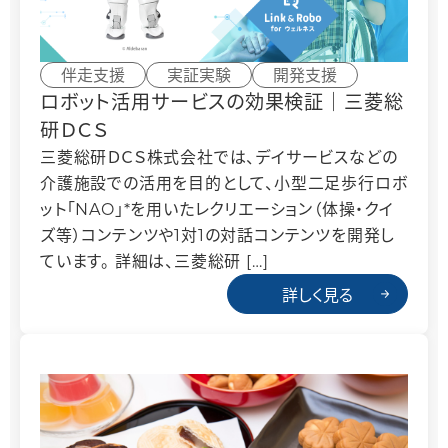
企業情報
個人
伴走支援
実証実験
開発支援
ロボット活用サービスの効果検証｜三菱総
研ＤＣＳ
三菱総研ＤＣＳ株式会社では、デイサービスなどの
介護施設での活用を目的として、小型二足歩行ロボ
ット「NAO」*を用いたレクリエーション（体操・クイ
ズ等）コンテンツや1対1の対話コンテンツを開発し
ています。 詳細は、三菱総研 […]
詳しく見る