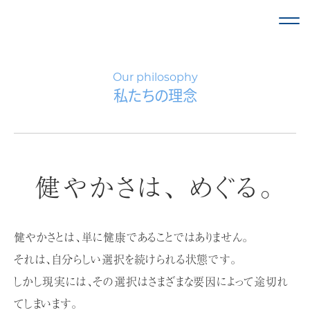
私たちの理念
Our philosophy
私たちの理念
私たちのサー
介護施設
一般企業
健やかさは、 めぐる。
介護に関
自治体の
健やかさとは、単に健康であることではありません。
事例のご紹介
それは、自分らしい選択を続けられる状態です。
お知らせ
しかし現実には、その選択はさまざまな要因によって途切れ
お
てしまいます。