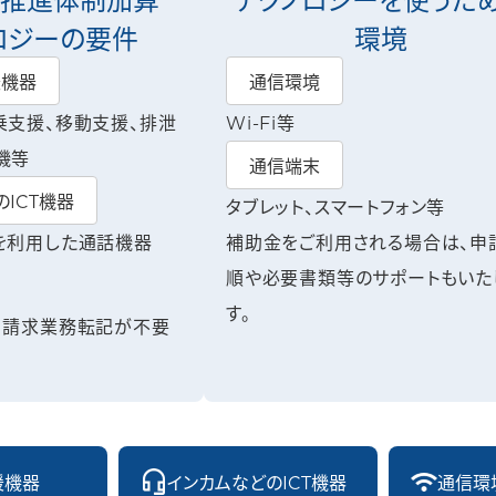
ロジーの要件
環境
援機器
通信環境
乗支援、移動支援、排泄
Wi-Fi等
機等
通信端末
ICT機器
タブレット、スマートフォン等
を利用した通話機器
補助金をご利用される場合は、申
順や必要書類等のサポートもいた
す。
、請求業務転記が不要
援機器
インカムなどのICT機器
通信環