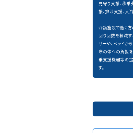
見守り支援、移乗
援、排泄支援、入
介護施設で働く方
回り回数を軽減す
サーや、ベッドか
際の体への負担を
乗支援機器等の
す。