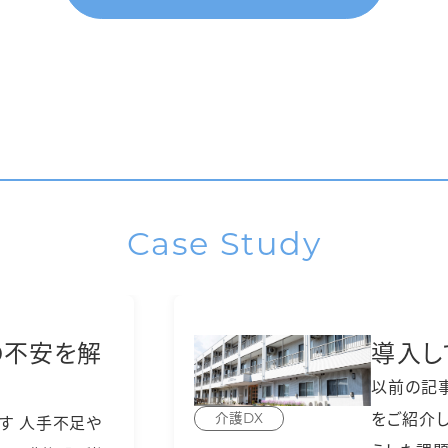
Case Study
の不安を解
導入し
以前の記
をご紹介し
介護DX
す 人手不足や