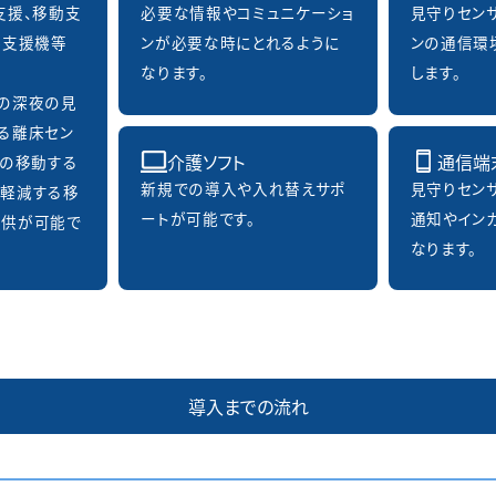
支援、移動支
必要な情報やコミュニケーショ
見守りセン
浴支援機等
ンが必要な時にとれるように
ンの通信環
なります。
します。
の深夜の見
る離床セン
介護ソフト
通信端
らの移動する
新規での導入や入れ替えサポ
見守りセン
軽減する移
ートが可能です。
通知やイン
提供が可能で
なります。
導入までの流れ